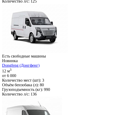
Количество л/c:
125
Есть свободные машины
Новинка
Dongfeng (Донгфенг)
3
12 м
от
6 000
Количество мест (шт):
3
Объём бензобака (л):
80
Грузоподъемность (кг):
990
Количество л/c:
136