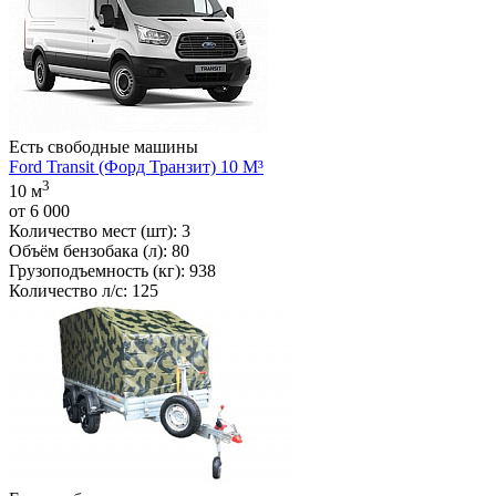
Есть свободные машины
Ford Transit (Форд Транзит) 10 М³
3
10 м
от
6 000
Количество мест (шт):
3
Объём бензобака (л):
80
Грузоподъемность (кг):
938
Количество л/c:
125