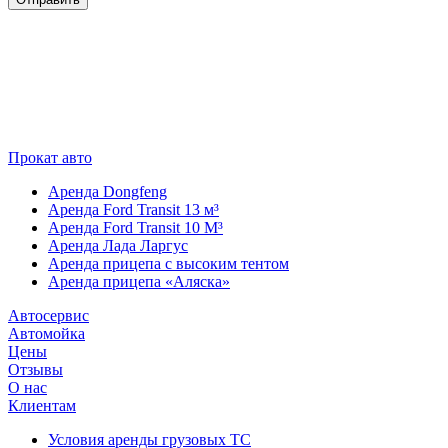
Прокат авто
Аренда Dongfeng
Аренда Ford Transit 13 м³
Аренда Ford Transit 10 М³
Аренда Лада Ларгус
Аренда прицепа с высоким тентом
Аренда прицепа «Аляска»
Автосервис
Автомойка
Цены
Отзывы
О нас
Клиентам
Условия аренды грузовых ТС