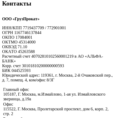
Контакты
ООО «ГрузПрокат»
ИНН/КПП 7719437709 / 772901001
ОГРН 1167746137844
ОКПО 17084001
ОКТМО 45314000
ОКВЭД 71.10
ОКАТО 45263588
Расчетный счет 40702810102560001219 в АО «АЛЬФА-
БАНК»
Корр. счет 30101810200000000593
БИК 044525593
Юридический адрес: 119361, г. Москва, 2-й Очаковский пер.,
д. 7, помещ. 4, ком/офис 8/3Г
Главный офис
105187, Г. Москва, м.Измайлово, 1-ая ул. Измайловского
зверинца, д.19а
Офис
115522, Г. Москва, Пролетарский проспект, дом 6, корп. 2,
стр. 2